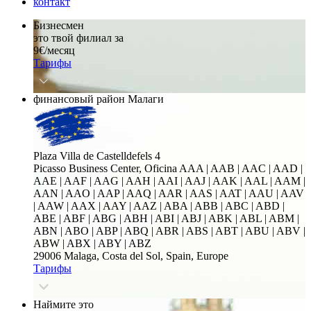
контакт
Бизнесмен
это твой филиал за
9€/месяц
Тарифы
финансовый район Малаги
Plaza Villa de Castelldefels 4
Picasso Business Center, Oficina
AAA | AAB | AAC | AAD |
AAE | AAF | AAG | AAH | AAI | AAJ | AAK | AAL | AAM |
AAN | AAO | AAP | AAQ | AAR | AAS | AAT | AAU | AAV
| AAW | AAX | AAY | AAZ | ABA | ABB | ABC | ABD |
ABE | ABF | ABG | ABH | ABI | ABJ | ABK | ABL | ABM |
ABN | ABO | ABP | ABQ | ABR | ABS | ABT | ABU | ABV |
ABW | ABX | ABY | ABZ
29006 Malaga, Costa del Sol, Spain, Europe
Тарифы
Наймите это