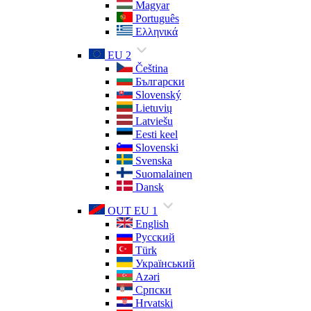
Magyar
Português
Ελληνικά
EU 2
Čeština
Български
Slovenský
Lietuvių
Latviešu
Eesti keel
Slovenski
Svenska
Suomalainen
Dansk
OUT EU 1
English
Русский
Türk
Український
Azəri
Српски
Hrvatski