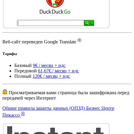
Ⓡ
Веб-сайт переведен Google Translate
Тарифы
Базовый
9€ / месяц + ндс
Передовой
61,67€ / месяц + ндс
Полный
120€ / месяц + ндс
Просматриваемая вами страница была зашифрована перед
передачей через Интернет
Общие правила защиты данных (ОПЗД) Бизнес Центр
Ⓡ
Пикассо