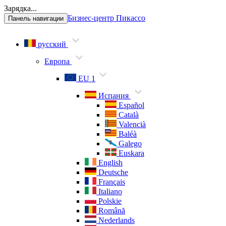
Зарядка...
Бизнес-центр Пикассо
Панель навигации
русский
Европа
EU 1
Испания
Español
Català
Valencià
Baléà
Galego
Euskara
English
Deutsche
Français
Italiano
Polskie
Română
Nederlands