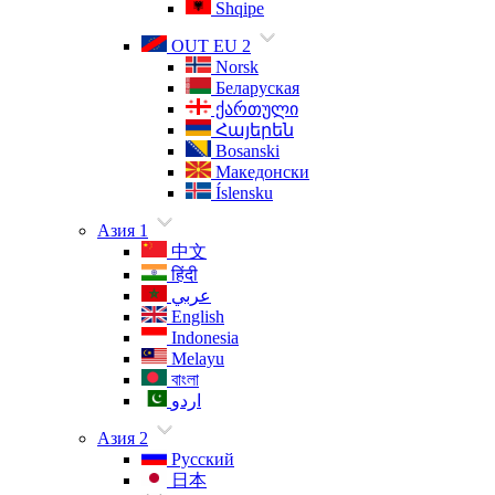
Shqipe
OUT EU 2
Norsk
Беларуская
ქართული
Հայերեն
Bosanski
Македонски
Íslensku
Азия 1
中文
हिंदी
عربي
English
Indonesia
Melayu
বাংলা
اردو
Азия 2
Русский
日本