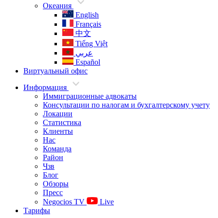
Океания
English
Français
中文
Tiếng Việt
عربي
Español
Виртуальный офис
Информация
Иммиграционные адвокаты
Консультации по налогам и бухгалтерскому учету
Локации
Статистика
Клиенты
Нас
Команда
Район
Чзв
Блог
Обзоры
Пресс
Negocios TV
Live
Тарифы