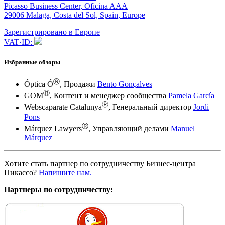
Picasso Business Center, Oficina AAA
29006 Malaga, Costa del Sol, Spain, Europe
Зарегистрировано в Европе
VAT·ID:
Избранные обзоры
Ⓡ
Óptica Ó
, Продажи
Bento Gonçalves
Ⓡ
GOM
, Контент и менеджер сообщества
Pamela García
Ⓡ
Webscaparate Catalunya
, Генеральный директор
Jordi
Pons
Ⓡ
Márquez Lawyers
, Управляющий делами
Manuel
Márquez
Хотите стать партнер по сотрудничеству Бизнес-центра
Пикассо?
Напишите нам.
Партнеры по сотрудничеству: